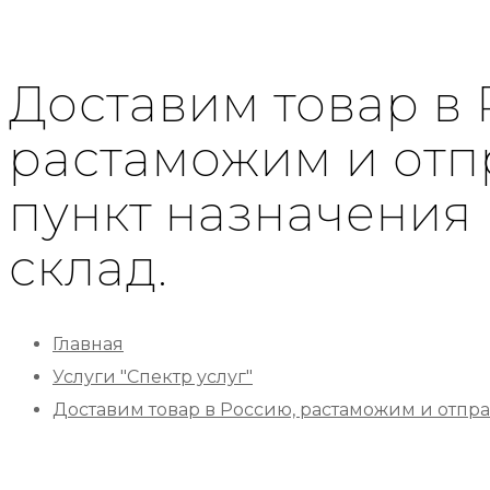
Доставим товар в 
растаможим и отп
пункт назначения
склад.
Главная
Услуги "Спектр услуг"
Доставим товар в Россию, растаможим и отпра