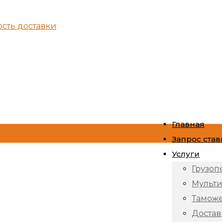
ость доставки
Главная
Запрос став
Услуги
Грузоп
Мульт
Тамож
Достав