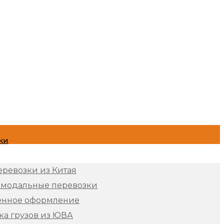
ки
еревозки из Китая
имодальные перевозки
енное оформление
ка грузов из ЮВА