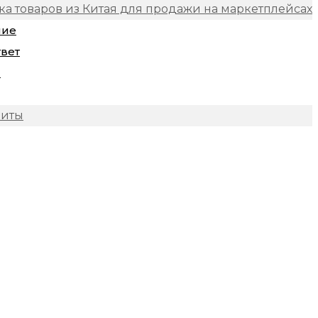
ка товаров из Китая для продажи на маркетплейсах
ние
твет
и
зиты